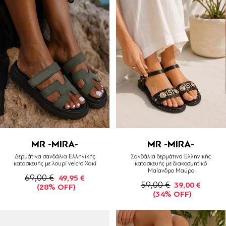
MR -MIRA-
MR -MIRA-
Δερμάτινα σανδάλια Ελληνικής
Σανδάλια δερμάτινα Ελληνικής
κατασκευής με λουρί velcro Χακί
κατασκευής με διακοσμητικό
Μαίανδρο Μαύρο
69,00 €
49,95 €
59,00 €
39,00 €
(28% OFF)
(34% OFF)