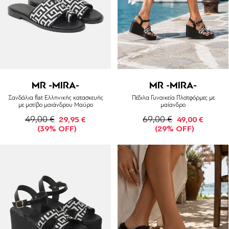
MR -MIRA-
MR -MIRA-
Σανδάλια flat Ελληνικής κατασκευής
Πέδιλα Γυναικεία Πλατφόρμες με
με μοτίβο μαιάνδρου Μαύρο
μαίανδρο
49,00 €
69,00 €
29,95 €
49,00 €
(39% OFF)
(29% OFF)