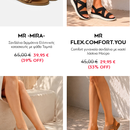
MR -MIRA-
MR
FLEX.COMFORT.YOU
Σανδάλια δερμάτινα Ελληνικής
κατασκευής με ψάθα Ταμπά
Comfort γυναικεία σανδάλια με χιαστί
λάστιχο Μαύρο
65,00 €
39,95 €
(39% OFF)
45,00 €
29,95 €
(33% OFF)