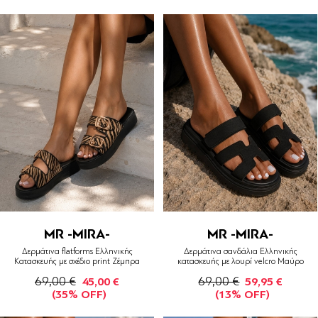
MR -MIRA-
MR -MIRA-
Δερμάτινα flatforms Ελληνικής
Δερμάτινα σανδάλια Ελληνικής
Κατασκευής με σχέδιο print Ζέμπρα
κατασκευής με λουρί velcro Μαύρο
69,00 €
69,00 €
45,00 €
59,95 €
(35% OFF)
(13% OFF)