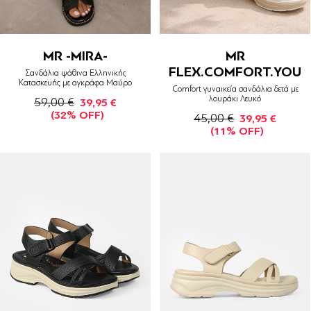
MR -MIRA-
MR
FLEX.COMFORT.YOU
Σανδάλια ψάθινα Ελληνικής
Κατασκευής με αγκράφα Μαύρο
Comfort γυναικεία σανδάλια δετά με
λουράκι Λευκό
59,00 €
39,95 €
(32% OFF)
45,00 €
39,95 €
(11% OFF)