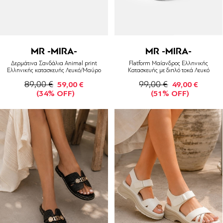
MR -MIRA-
MR -MIRA-
Δερμάτινα Σανδάλια Animal print
Flatform Μαίανδρος Ελληνικής
Ελληνικής κατασκευής Λευκό/Μαύρο
Κατασκευής με διπλό τοκά Λευκό
89,00 €
99,00 €
59,00 €
49,00 €
(34% OFF)
(51% OFF)