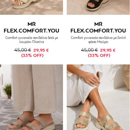
MR
MR
FLEX.COMFORT.YOU
FLEX.COMFORT.YOU
Comfort γυναικεία σανδάλια δετά με
Comfort γυναικεία σανδάλια με διπλή
λουράκι Πλατίνα
φάσα Μαύρο
45,00 €
45,00 €
29,95 €
29,95 €
(33% OFF)
(33% OFF)