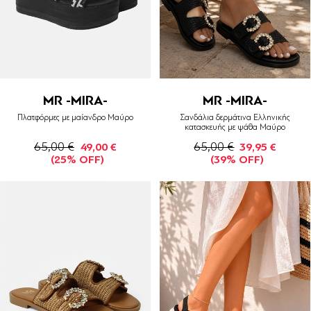
MR -MIRA-
MR -MIRA-
Πλατφόρμες με μαίανδρο Μαύρο
Σανδάλια δερμάτινα Ελληνικής
κατασκευής με ψάθα Μαύρο
65,00 €
65,00 €
49,00 €
39,95 €
(25% OFF)
(39% OFF)