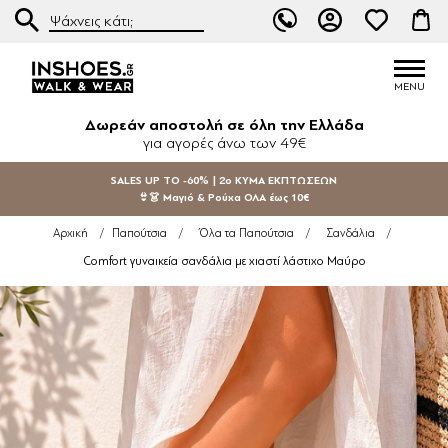
Δωρεάν αποστολή σε όλη την Ελλάδα
για αγορές άνω των 49€
SALES UP TO -60% | 2ο ΚΥΜΑ ΕΚΠΤΩΣΕΩΝ
👙👗 Μαγιό & Ρούχα ΟΛΑ έως 10€
Αρχική
/
Παπούτσια
/
Όλα τα Παπούτσια
/
Σανδάλια
/
Comfort γυναικεία σανδάλια με χιαστί λάστιχο Μαύρο