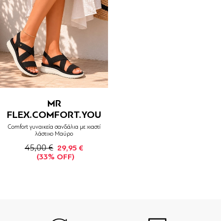
MR
FLEX.COMFORT.YOU
Comfort γυναικεία σανδάλια με χιαστί
λάστιχο Μαύρο
45,00 €
29,95 €
(33% OFF)