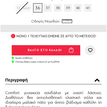
36
12 Ζεύγη
37
38
39
40
41
Οδηγός Μεγεθών
ΜΟΝΟ 1 ΤΕΛΕΥΤΑΙΟ ΕΜΕΙΝΕ ΣΕ ΑΥΤΟ ΤΟ ΜΕΓΕΘΟΣ!
Άμεσα Διαθέσιμο
3 άτοκες δόσεις χωρίς πιστωτική με KLARNA
Περιγραφή
Comfort γυναικεία σανδάλια με χιαστί λάστιχο.
Διαθέτουν flex αντιολισθητική ελαστική σόλα και
ιδιαίτερα μαλακό πάτο για άνετο βάδισμα καθόλη τη
διάρκεια της ημέρας.