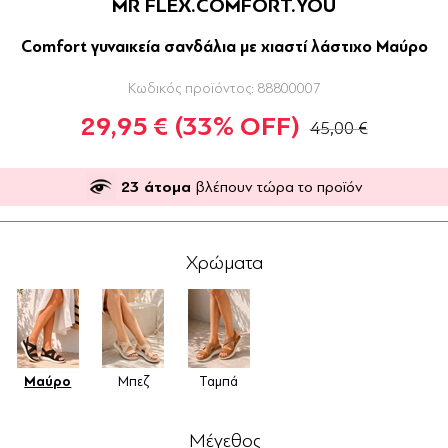
MR FLEX.COMFORT.YOU
Comfort γυναικεία σανδάλια με χιαστί λάστιχο Μαύρο
Κωδικός προϊόντος:
88800007
29,95 €
(33% OFF)
45,00 €
23
άτομα
βλέπουν τώρα το προϊόν
Χρώματα
Μαύρο
Μπεζ
Ταμπά
Μέγεθος