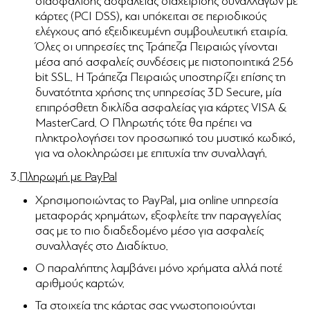
διασφάλισης ασφάλειας διαχείρισης συναλλαγών με
κάρτες (PCI DSS), και υπόκειται σε περιοδικούς
ελέγχους από εξειδικευμένη συμβουλευτική εταιρία.
Όλες οι υπηρεσίες της Τράπεζα Πειραιώς γίνονται
μέσα από ασφαλείς συνδέσεις με πιστοποιητικά 256
bit SSL. Η Τράπεζα Πειραιώς υποστηρίζει επίσης τη
δυνατότητα χρήσης της υπηρεσίας 3D Secure, μία
επιπρόσθετη δικλίδα ασφαλείας για κάρτες VISA &
MasterCard. Ο Πληρωτής τότε θα πρέπει να
πληκτρολογήσει τον προσωπικό του μυστικό κωδικό,
για να ολοκληρώσει με επιτυχία την συναλλαγή.
3.
Πληρωμή με PayPal
Χρησιμοποιώντας το PayPal, μια online υπηρεσία
μεταφοράς χρημάτων, εξοφλείτε την παραγγελίας
σας με το πιο διαδεδομένο μέσο για ασφαλείς
συναλλαγές στο Διαδίκτυο.
Ο παραλήπτης λαμβάνει μόνο χρήματα αλλά ποτέ
αριθμούς καρτών.
Τα στοιχεία της κάρτας σας γνωστοποιούνται