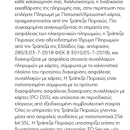
κάθε καταχώρηση σας. Αναλυτικότερα, η διαδικασία
εκκαθάρισης της πληρωμής σας, στην περίπτωση που
επιλέγετε Πληρωμή με Πιστωτική/Χρεωστική κάρτα,
πραγματοποιείται από την Τράπεζα Πειραιώς. Πιο
συγκεκριμένα α
ναγνωρίζοντας τη σημασία της
ασφάλειας των ηλεκτρονικών πληρωμών, η Τράπεζα
Πειραιώς είναι αδειοδοτημένο Ίδρυμα Πληρωμών
από την Τράπεζα της Ελλάδος (αρ. απόφασης
280/3/23-7-2018 ΦΕΚ Β 3010/25-7-2018), και
διαχειρίζεται με ασφάλεια στοιχεία συναλλαγών
πληρωμών με κάρτες, σύμφωνα με το κανονιστικό
πλαίσιο του προτύπου διαχείρισης ασφάλειας
συναλλαγών με κάρτες. Η Τράπεζα Πειραιώς είναι
πιστοποιημένη σύμφωνα με το πρότυπο
διασφάλισης ασφάλειας διαχείρισης συναλλαγών με
κάρτες (PCI DSS), και υπόκειται σε περιοδικούς
ελέγχους από εξειδικευμένη συμβουλευτική εταιρία.
Όλες οι υπηρεσίες της Τράπεζα Πειραιώς γίνονται
μέσα από ασφαλείς συνδέσεις με πιστοποιητικά 256
bit SSL. Η Τράπεζα Πειραιώς υποστηρίζει επίσης τη
δυνατότητα χρήσης της υπηρεσίας 3D Secure, μία