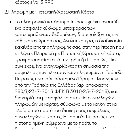
κόστος είναι 3,99€
2.
Πληρωμή με Πιστωτική/Χρεωστική Κάρτα
Το ηλεκτρονικό κατάστημα Inshoes.gr έχει αναπτύξει
ένα ασφαλές κύκλωμα μεταφοράς των
καταχωρηθέντων δεδομένων, διασφαλίζοντας την
κάθε καταχώρηση σας. Αναλυτικότερα, η διαδικασία
εκκαθάρισης της πληρωμής σας, στην περίπτωση που
επιλέγετε Πληρωμή με Πιστωτική/Χρεωστική κάρτα,
πραγματοποιείται από την Τράπεζα Πειραιώς. Πιο
συγκεκριμένα α
ναγνωρίζοντας τη σημασία της
ασφάλειας των ηλεκτρονικών πληρωμών, η Τράπεζα
Πειραιώς είναι αδειοδοτημένο Ίδρυμα Πληρωμών
από την Τράπεζα της Ελλάδος (αρ. απόφασης
280/3/23-7-2018 ΦΕΚ Β 3010/25-7-2018), και
διαχειρίζεται με ασφάλεια στοιχεία συναλλαγών
πληρωμών με κάρτες, σύμφωνα με το κανονιστικό
πλαίσιο του προτύπου διαχείρισης ασφάλειας
συναλλαγών με κάρτες. Η Τράπεζα Πειραιώς είναι
πιστοποιημένη σύμφωνα με το πρότυπο