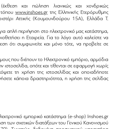
(έκθεση και πώληση λιανικώς και χονδρικώς
ύ τόπου
www.inshoes.gr
της Ελληνικής Ετερόρυθμης
ιστέρι Αττικής (Κουμουνδούρου 15Α), Ελλάδα Τ.
 για απλή περιήγηση στο ηλεκτρονικό μας κατάστημα,
θετήσει η Εταιρεία. Για το λόγο αυτό καλείστε να
ση ότι συμφωνείτε και μόνο τότε, να προβείτε σε
μους που διέπουν το Ηλεκτρονικό εμπόριο, αρμόδια
την ιστοσελίδα, οπότε και τίθενται σε εφαρμογή χωρίς
κόψετε τη χρήση της ιστοσελίδας και οποιαδήποτε
ήσετε κάποια δραστηριότητα, η χρήση της σελίδας
εκτρονικό εμπορικό κατάστημα (e-shop) Inshoes.gr
ηση των σχετικών διατάξεων του Γενικού Κανονισμού