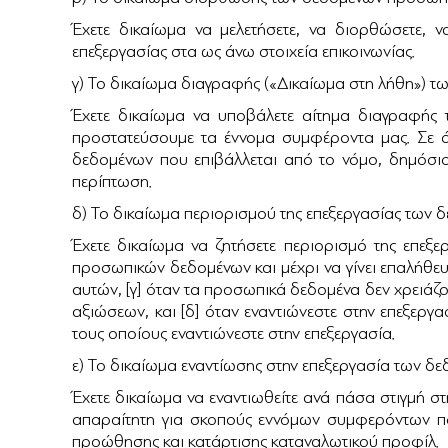
Έχετε δικαίωμα να μελετήσετε, να διορθώσετε, 
επεξεργασίας στα ως άνω στοιχεία επικοινωνίας.
γ) Το δικαίωμα διαγραφής («Δικαίωμα στη λήθη»)
Έχετε δικαίωμα να υποβάλετε αίτημα διαγραφής
προστατεύσουμε τα έννομα συμφέροντα μας. Σε όλ
δεδομένων που επιβάλλεται από το νόμο, δημόσιο
περίπτωση.
δ) Το δικαίωμα περιορισμού της επεξεργασίας τω
Έχετε δικαίωμα να ζητήσετε περιορισμό της επεξε
προσωπικών δεδομένων και μέχρι να γίνει επαλήθευ
αυτών, [γ] όταν τα προσωπικά δεδομένα δεν χρειάζο
αξιώσεων, και [δ] όταν εναντιώνεστε στην επεξεργ
τους οποίους εναντιώνεστε στην επεξεργασία.
ε) Το δικαίωμα εναντίωσης στην επεξεργασία των 
Έχετε δικαίωμα να εναντιωθείτε ανά πάσα στιγμή 
απαραίτητη για σκοπούς εννόμων συμφερόντων που
προώθησης και κατάρτισης καταναλωτικού προφίλ.