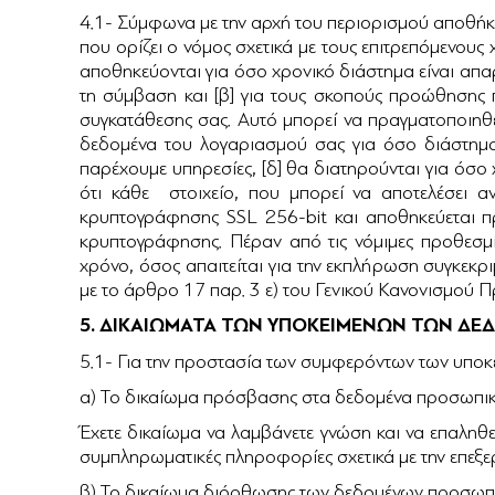
4.1- Σύμφωνα με την αρχή του περιορισμού αποθήκ
που ορίζει ο νόμος σχετικά με τους επιτρεπόμενους
αποθηκεύονται για όσο χρονικό διάστημα είναι απαρ
τη σύμβαση και [β] για τους σκοπούς προώθησης π
συγκατάθεσης σας. Αυτό μπορεί να πραγματοποιηθεί
δεδομένα του λογαριασμού σας για όσο διάστημα τ
παρέχουμε υπηρεσίες, [δ] θα διατηρούνται για όσο
ότι κάθε στοιχείο, που μπορεί να αποτελέσει 
κρυπτογράφησης SSL 256-bit και αποθηκεύεται π
κρυπτογράφησης. Πέραν από τις νόμιμες προθεσμ
χρόνο, όσος απαιτείται για την εκπλήρωση συγκεκ
με το άρθρο 17 παρ. 3 ε) του Γενικού Κανονι
5. ΔΙΚΑΙΩΜΑΤΑ ΤΩΝ ΥΠΟΚΕΙΜΕΝΩΝ ΤΩΝ Δ
5.1- Για την προστασία των συμφερόντων των υποκε
α) Το δικαίωμα πρόσβασης στα δεδομένα προσωπι
Έχετε δικαίωμα να λαμβάνετε γνώση και να επαληθεύ
συμπληρωματικές πληροφορίες σχετικά με την επεξε
β) Το δικαίωμα διόρθωσης των δεδομένων προσωπ