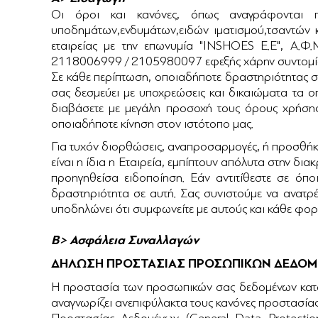
Οι όροι και κανόνες, όπως αναγράφονται π
υποδημάτων,ενδυμάτων,ειδών ιματισμού,τσαντών 
εταιρείας με την επωνυμία "INSHOES Ε.Ε", Α.Φ
2118006999 / 2105980097 εφεξής χάρην συντομίας αν
Σε κάθε περίπτωση, οποιαδήποτε δραστηριότητας σας
σας δεσμεύει με υποχρεώσεις και δικαιώματα τα ο
διαβάσετε με μεγάλη προσοχή τους όρους χρήσης, 
οποιαδήποτε κίνηση στον ιστότοπο μας.
Για τυχόν διορθώσεις, αναπροσαρμογές, ή προσθήκ
είναι η ίδια η Εταιρεία, εμπίπτουν απόλυτα στην δια
προηγηθείσα ειδοποίηση. Εάν αντιτίθεστε σε όπο
δραστηριότητα σε αυτή. Σας συνιστούμε να ανατρ
υποδηλώνει ότι συμφωνείτε με αυτούς και κάθε φο
Β> Ασφάλεια Συναλλαγών
ΔΗΛΩΣΗ ΠΡΟΣΤΑΣΙΑΣ ΠΡΟΣΩΠΙΚΩΝ ΔΕΔΟ
Η προστασία των προσωπικών σας δεδομένων κατά τ
αναγνωρίζει ανεπιφύλακτα τους κανόνες προστασίας