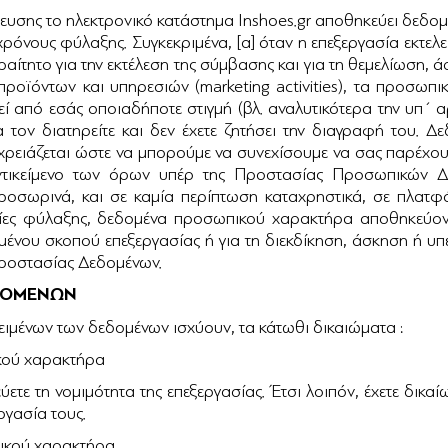
ευσης το ηλεκτρονικό κατάστημα Inshoes.gr αποθηκεύει δεδομ
 χρόνους φύλαξης. Συγκεκριμένα, [α] όταν η επεξεργασία εκτ
αίτητο για την εκτέλεση της σύμβασης και για τη θεμελίωση,
ροϊόντων και υπηρεσιών (marketing activities), τα προσωπι
 από εσάς οποιαδήποτε στιγμή (βλ. αναλυτικότερα την υπ΄ α
ον διατηρείτε και δεν έχετε ζητήσει την διαγραφή του. Δε
 χρειάζεται ώστε να μπορούμε να συνεχίσουμε να σας παρέχου
αντικείμενο των όρων υπέρ της Προστασίας Προσωπικών Δ
ροσωρινά, και σε καμία περίπτωση καταχρηστικά, σε πλατ
ίες φύλαξης, δεδομένα προσωπικού χαρακτήρα αποθηκεύοντα
ριμένου σκοπού επεξεργασίας ή για τη διεκδίκηση, άσκηση ή 
σμού Προστασίας Δεδομένων.
ΕΔΟΜΕΝΩΝ
ιμένων των δεδομένων ισχύουν, τα κάτωθι δικαιώματα :
κού χαρακτήρα
ετε τη νομιμότητα της επεξεργασίας. Έτσι λοιπόν, έχετε δικ
ργασία τους.
ικού χαρακτήρα