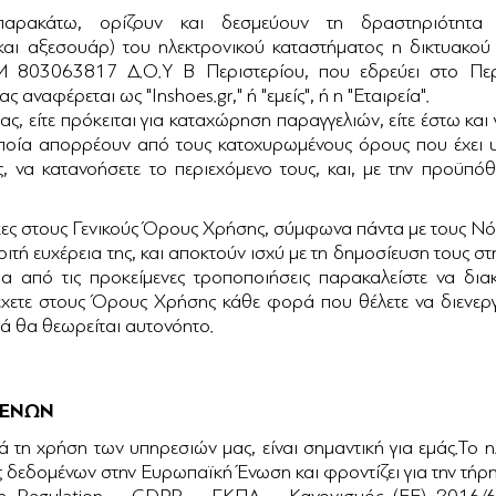
αρακάτω, ορίζουν και δεσμεύουν τη δραστηριότητα 
και αξεσουάρ) του ηλεκτρονικού καταστήματος η δικτυακο
.Μ 803063817 Δ.Ο.Υ Β Περιστερίου, που εδρεύει στο Περ
αφέρεται ως "Inshoes.gr," ή "εμείς", ή η "Εταιρεία".
, είτε πρόκειται για καταχώρηση παραγγελιών, είτε έστω και
ποία απορρέουν από τους κατοχυρωμένους όρους που έχει υιο
να κατανοήσετε το περιεχόμενο τους, και, με την προϋπόθε
ες στους Γενικούς Όρους Χρήσης, σύμφωνα πάντα με τους Νό
κριτή ευχέρεια της, και αποκτούν ισχύ με τη δημοσίευση τους σ
ια από τις προκείμενες τροποποιήσεις παρακαλείστε να δια
έχετε στους Όρους Χρήσης κάθε φορά που θέλετε να διενεργ
ρά θα θεωρείται αυτονόητο.
ΜΕΝΩΝ
η χρήση των υπηρεσιών μας, είναι σημαντική για εμάς.Το ηλ
 δεδομένων στην Ευρωπαϊκή Ένωση και φροντίζει για την τήρ