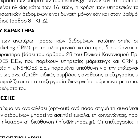
η χρήση των υπηρεσιών του Inshoes.gr, μόνον εάν το παιδί πο
ί είναι ηλικίας κάτω των 16 ετών, η χρήση των υπηρεσιών τ
οσωπικών δεδομένων είναι δυνατή μόνον εάν και στον βαθμό 
 του παιδιού (άρθρο 8 ΓΚΠΔ).
Υ ΧΑΡΑΚΤΗΡΑ
 των ανωτέρω προσωπικών δεδομένων, κατόπιν ρητής συ
marketing-CRM) με το ηλεκτρονικό κατάστημα, δεσμεύονται
ρακτήρα βάσει του άρθρου 28 του Γενικού Κανονισμού Πρ
OES Ε.Ε.», που παρέχουν υπηρεσίες μάρκετινγκ και CRM 
τές η «INSHOES Ε.Ε.» παραμένει υπεύθυνη για την επεξεργ
ε, ως άνω εξετέθη ειδικές συμβάσεις ανάθεσης επεξεργασίας μ
σφαλίζεται ότι η επεξεργασία διενεργείται σύμφωνα με το ι
τα δικαιώματα του.
ΘΕΣΗΣ
αίωμα να ανακαλέσει (opt-out) ανά πάσα στιγμή τη συναίνεσ
ν δεδομένων μπορεί να ασκηθεί εύκολα, επικοινωνώντας, προκ
λεκτρονική διεύθυνση (info@inshoes.gr). Οι επεξεργασίες 