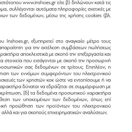
ιστότοπου www.inshoes.gr είτε β) δηλώνουν κατά τις
μα, συλλέγονται αυτόματα πληροφορίες σχετικές με
ένων των δεδομένων, μέσω της χρήσης cookies (βλ.
Inshoes.gr, εξυπηρετεί στο αναγκαίο μέτρο τους
 απαραίτητη για την εκτέλεση συμβάσεων πωλήσεως
ρακτήρα αποκλειστικά με σκοπό την επεξεργασία και
τα στοιχεία που εισάγονται με σκοπό την προσωρινή
οσωπικών σας δεδομένων σε τρίτους. Επιπλέον, η
σπιση των εννόμων συμφερόντων του ηλεκτρονικού
υσκευές των χρηστών κοκ ώστε να εντοπίσουμε ή να
 χαρακτήρα δύναται να εδράζεται σε συμμόρφωση με
περίπτωση, [δ] τα δεδομένα προσωπικού χαρακτήρα
τάθεση των υποκειμένων των δεδομένων, όπως επί
ρική προώθηση των προϊόντων του ηλεκτρονικού
αλλά και για σκοπούς επιχειρηματικών αναλύσεων.