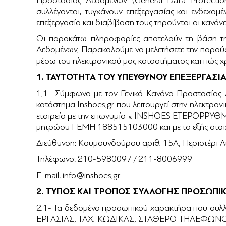
Προστασίας Δεδομένων (General Data Protecti
συλλέγονται, τυγχάνουν επεξεργασίας και ενδεχομ
επεξεργασία και διαβίβαση τους τηρούνται οι κανό
Οι παρακάτω πληροφορίες αποτελούν τη βάση τη
Δεδομένων. Παρακαλούμε να μελετήσετε την παρούσ
μέσω του ηλεκτρονικού μας καταστήματος και π
1. ΤΑΥΤΟΤΗΤΑ ΤΟΥ ΥΠΕΥΘΥΝΟΥ ΕΠΕΞΕΡΓΑΣΙ
1.1- Σύμφωνα με τον Γενικό Κανόνα Προστασίας 
κατάστημα Inshoes.gr που λειτουργεί στην ηλεκτρο
εταιρεία με την επωνυμία « INSHOES ΕΤΕΡΟΡΡΥΘΜΗ
μητρώου ΓΕΜΗ 188515103000 και με τα εξής στοιχε
Διεύθυνση: Κουμουνδούρου αριθ. 15Α, Περιστέρι Ατ
Τηλέφωνο: 210-5980097 / 211-8006999
E-mail: info@inshoes.gr
2. ΤΥΠΟΣ ΚΑΙ ΤΡΟΠΟΣ ΣΥΛΛΟΓΗΣ ΠΡΟΣΩΠ
2.1- Τα δεδομένα προσωπικού χαρακτήρα που συλ
ΕΡΓΑΣΙΑΣ, ΤΑΧ. ΚΩΔΙΚΑΣ, ΣΤΑΘΕΡΟ ΤΗΛΕΦΩΝΟ,