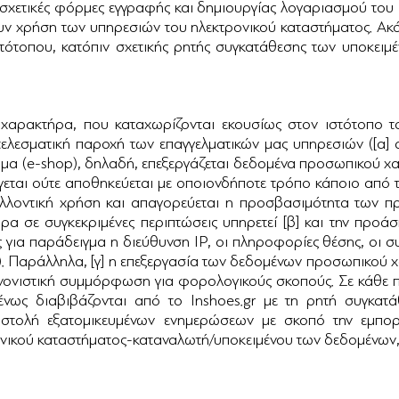
 σχετικές φόρμες εγγραφής και δημιουργίας λογαριασμού του 
ουν χρήση των υπηρεσιών του ηλεκτρονικού καταστήματος. Ακό
ιστότοπου, κατόπιν σχετικής ρητής συγκατάθεσης των υποκειμ
ρακτήρα, που καταχωρίζονται εκουσίως στον ιστότοπο του 
ελεσματική παροχή των επαγγελματικών μας υπηρεσιών ([α]
μα (e-shop), δηλαδή, επεξεργάζεται δεδομένα προσωπικού χα
έγεται ούτε αποθηκεύεται με οποιονδήποτε τρόπο κάποιο από 
λοντική χρήση και απαγορεύεται η προσβασιμότητα των πρ
 σε συγκεκριμένες περιπτώσεις υπηρετεί [β] και την προά
για παράδειγμα η διεύθυνση IP, οι πληροφορίες θέσης, οι σ
ς). Παράλληλα, [γ] η επεξεργασία των δεδομένων προσωπικού
νονιστική συμμόρφωση για φορολογικούς σκοπούς. Σε κάθε 
ομένως διαβιβάζονται από το Inshoes.gr με τη ρητή συγκα
ποστολή εξατομικευμένων ενημερώσεων με σκοπό την εμπο
ονικού καταστήματος-καταναλωτή/υποκειμένου των δεδομένων, 