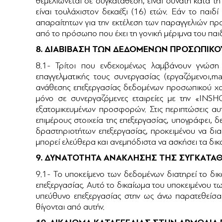
θεμελιώνεται σε συγκατάθεση, είναι δυνατή κατά τ
είναι τουλάχιστον δεκαέξι (16) ετών. Εάν το παιδ
απαραίτητων για την εκτέλεση των παραγγελιών πρ
από το πρόσωπο που έχει τη γονική μέριμνα
8. ΔΙΑΒΙΒΑΣΗ ΤΩΝ ΔΕΔΟΜΕΝΩΝ ΠΡΟΣΩΠΙΚΟ
8.1- Τρίτοι που ενδεχομένως λαμβάνουν γνώση
επαγγελματικής τους συνεργασίας (εργαζόμενοι,
ανάθεσης επεξεργασίας δεδομένων προσωπικού χα
μόνο σε συνεργαζόμενες εταιρείες με την «INSH
εξατομικευμένων προσφορών. Στις περιπτώσεις αυ
επιμέρους στοιχεία της επεξεργασίας, υπογράφει, δ
δραστηριοτήτων επεξεργασίας, προκειμένου να δια
μπορεί ελεύθερα και ανεμπόδιστα να ασκήσει 
9. ΔΥΝΑΤΟΤΗΤΑ ΑΝΑΚΛΗΣΗΣ ΤΗΣ ΣΥΓΚΑΤΑ
9.1- Το υποκείμενο των δεδομένων διατηρεί το δικ
επεξεργασίας. Αυτό το δικαίωμα του υποκειμένου τω
υπεύθυνο επεξεργασίας στην ως άνω παρατεθείσα η
θίγονται από αυτήν.