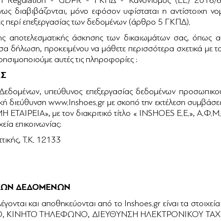
on Regulation - GDPR - ΓΚΠΔ - Κανονισμός (ΕΕ) 2016/
ένως διαβιβάζονται, μόνο εφόσον υφίσταται η αντίστοιχη ν
νες περί επεξεργασίας των δεδομένων (άρθρο 5 ΓΚΠΔ).
ς αποτελεσματικής άσκησης των δικαιωμάτων σας, όπως αυ
α δήλωση, προκειμένου να μάθετε περισσότερα σχετικά με τ
ώς χρησιμοποιούμε αυτές τις πληροφορίες :
ΑΣ
Δεδομένων, υπεύθυνος επεξεργασίας δεδομένων προσωπικού
νική διεύθυνση www.Inshoes.gr με σκοπό την εκτέλεση συμβά
 ΕΤΑΙΡΕΙΑ», με τον διακριτικό τίτλο « INSHOES Ε.Ε.», Α.Φ
ία επικοινωνίας:
τικής, Τ.Κ. 12133
ΙΚΩΝ ΔΕΔΟΜΕΝΩΝ
λέγονται και αποθηκεύονται από το Inshoes.gr είναι τα σ
 ΚΙΝΗΤΟ ΤΗΛΕΦΩΝΟ, ΔΙΕΥΘΥΝΣΗ ΗΛΕΚΤΡΟΝΙΚΟΥ ΤΑΧΥΔΡΟ