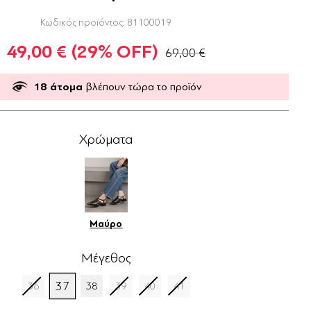
Κωδικός προϊόντος:
81100019
49,00 €
(29% OFF)
69,00 €
18
άτομα
βλέπουν τώρα το προϊόν
Χρώματα
Μαύρο
Μέγεθος
37
36
38
39
40
41