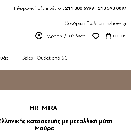
Τηλεφωνική Εξυπηρέτηση:
211 800 6999 | 210 598 0097
Χονδρική Πώληση Inshoes.gr
Εγγραφή
Σύνδεση
0,00 €
ουάρ
Sales | Outlet από 5€
MR -MIRA-
Ελληνικής κατασκευής με μεταλλική μύτη
Μαύρο