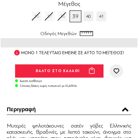
Μέγεθος
39
36
37
38
40
41
Οδηγός Μεγεθών
ΜΟΝΟ 1 ΤΕΛΕΥΤΑΙΟ ΕΜΕΙΝΕ ΣΕ ΑΥΤΟ ΤΟ ΜΕΓΕΘΟΣ!
Άμεσα Διαθέσιμο
3 άτοκες δόσεις χωρίς πιστωτική με KLARNA
Περιγραφή
Μυτερές ψηλοτάκουνες σατέν γόβες Ελληνικής
κατασκευής. Βραδινές, με λεπτό τακούνι, άνοιγμα στο
πλάι και μπαρέτα στον αστράγαλο είναι ιδανικές για