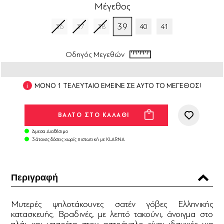
Μέγεθος
39
36
37
38
40
41
Οδηγός Μεγεθών
ΜΟΝΟ 1 ΤΕΛΕΥΤΑΙΟ ΕΜΕΙΝΕ ΣΕ ΑΥΤΟ ΤΟ ΜΕΓΕΘΟΣ!
Άμεσα Διαθέσιμο
3 άτοκες δόσεις χωρίς πιστωτική με KLARNA
Περιγραφή
Μυτερές ψηλοτάκουνες σατέν γόβες Ελληνικής
κατασκευής. Βραδινές, με λεπτό τακούνι, άνοιγμα στο
πλάι και μπαρέτα στον αστράγαλο είναι ιδανικές για