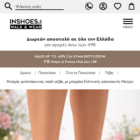
Δωρεάν αποστολή σε όλη την Ελλάδα
για αγορές άνω των 49€
SALES UP TO -60% | 2ο ΚΥΜΑ ΕΚΠΤΩΣΕΩΝ
👙👗 Μαγιό & Ρούχα ΟΛΑ έως 10€
Αρχική
/
Παπούτσια
/
Όλα τα Παπούτσια
/
Γόβες
/
Μυτερές ψηλοτάκουνες σατέν γόβες με μπαρέτα Ελληνικής κατασκευής Μαύρο