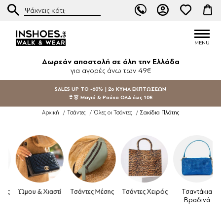
Δωρεάν αποστολή σε όλη την Ελλάδα
για αγορές άνω των 49€
SALES UP TO -60% | 2ο ΚΥΜΑ ΕΚΠΤΩΣΕΩΝ
👙👗 Μαγιό & Ρούχα ΟΛΑ έως 10€
Σακίδια Πλάτης
Αρχική
/
Τσάντες
/
Όλες οι Τσάντες
/
ς
Ώμου & Χιαστί
Τσάντες Μέσης
Τσάντες Χειρός
Τσαντάκια
Βραδινά