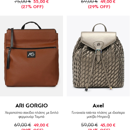
75,00 €
69,00 €
55,00 €
49,00 €
(27% OFF)
(29% OFF)
ARI GORGIO
Axel
Χειροποίητο σακίδιο πλάτης με διπλό
Γυναικεία τσάντα πλάτης με ιδιαίτερο
φερμουάρ Ταμπά
μοτίβο Μπρονζέ
69,00 €
59,00 €
49,00 €
45,00 €