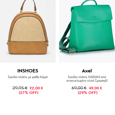
INSHOES
Axel
Σακίδιο πλάτης με ψάθα Κάμελ
Σακίδιο πλάτης KASSIANI από
ανακυκλωμένο υλικό Σμαραγδί
29,95 €
69,00 €
22,00 €
49,00 €
(27% OFF)
(29% OFF)