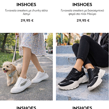
INSHOES
INSHOES
Γυναικεία sneakers με chunky σόλα
Γυναικεία sneakers με διακοσμητικό
Ασημί
φτερό στο πλάι Μαύρο
29,95 €
29,95 €
INSHOES
INSHOES