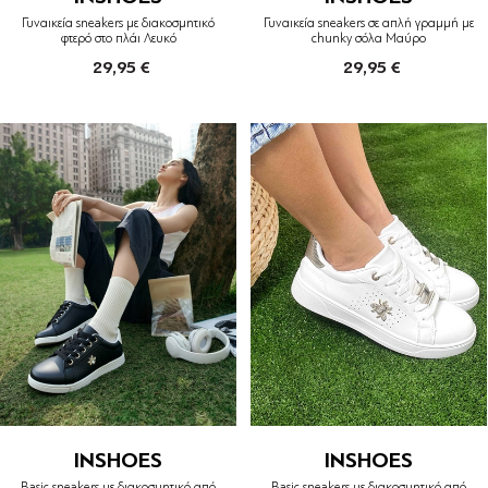
Γυναικεία sneakers με διακοσμητικό
Γυναικεία sneakers σε απλή γραμμή με
φτερό στο πλάι Λευκό
chunky σόλα Μαύρο
29,95 €
29,95 €
INSHOES
INSHOES
Basic sneakers με διακοσμητικό από
Basic sneakers με διακοσμητικό από