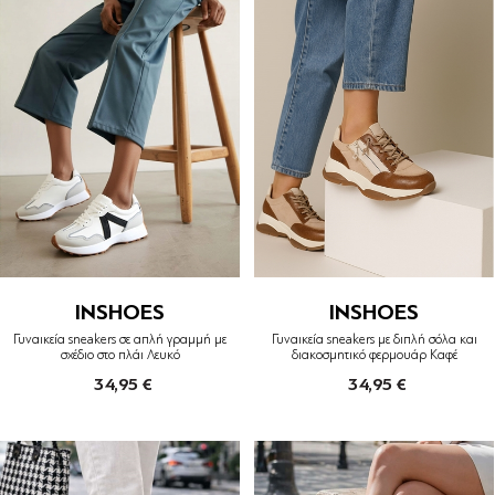
INSHOES
INSHOES
Γυναικεία sneakers σε απλή γραμμή με
Γυναικεία sneakers με διπλή σόλα και
σχέδιο στο πλάι Λευκό
διακοσμητικό φερμουάρ Καφέ
34,95 €
34,95 €