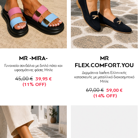
MR -MIRA-
MR
FLEX.COMFORT.YOU
Γυναικεία σανδάλια με διπλό πάτο και
υφασμάτινες φάσες Μπλε
Δερμάτινα loafers Ελληνικής
κατασκευής με μεταλλικό διακοσμητικό
45,00 €
39,95 €
Μπλε
(11% OFF)
69,00 €
59,00 €
(14% OFF)