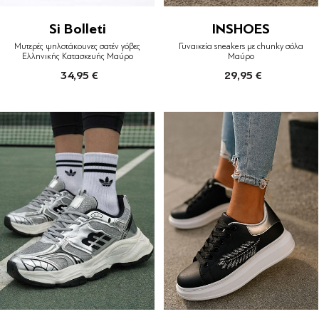
Si Bolleti
INSHOES
Μυτερές ψηλοτάκουνες σατέν γόβες
Γυναικεία sneakers με chunky σόλα
Ελληνικής Κατασκευής Μαύρο
Μαύρο
34,95 €
29,95 €