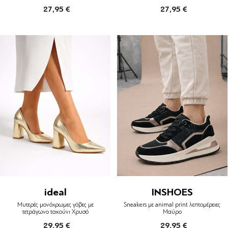
27,95 €
27,95 €
ideal
INSHOES
Μυτερές μονόχρωμες γόβες με
Sneakers με animal print λεπτομέρειες
τετράγωνο τακούνι Χρυσό
Μαύρο
29,95 €
29,95 €