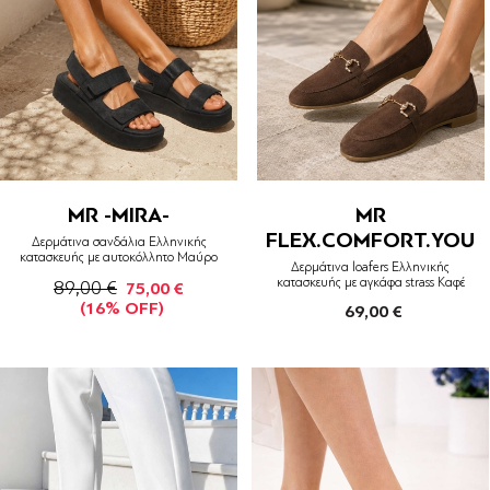
MR -MIRA-
MR
FLEX.COMFORT.YOU
Δερμάτινα σανδάλια Ελληνικής
κατασκευής με αυτοκόλλητο Μαύρο
Δερμάτινα loafers Ελληνικής
κατασκευής με αγκάφα strass Καφέ
89,00 €
75,00 €
(16% OFF)
69,00 €