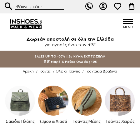
Δωρεάν αποστολή σε όλη την Ελλάδα
για αγορές άνω των 49€
SALES UP TO -60% | 2ο ΚΥΜΑ ΕΚΠΤΩΣΕΩΝ
👙👗 Μαγιό & Ρούχα ΟΛΑ έως 10€
Τσαντάκια Βραδινά
Αρχική
/
Τσάντες
/
Όλες οι Τσάντες
/
ακίδια Πλάτης
Ώμου & Χιαστί
Τσάντες Μέσης
Τσάντες Χειρός
Τσ
Βρ