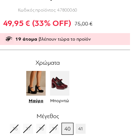
Κωδικός προϊόντος:
47800060
49,95 €
(33% OFF)
75,00 €
19
άτομα
βλέπουν τώρα το προϊόν
Χρώματα
Μαύρο
Μπορντώ
Μέγεθος
40
36
37
38
39
41