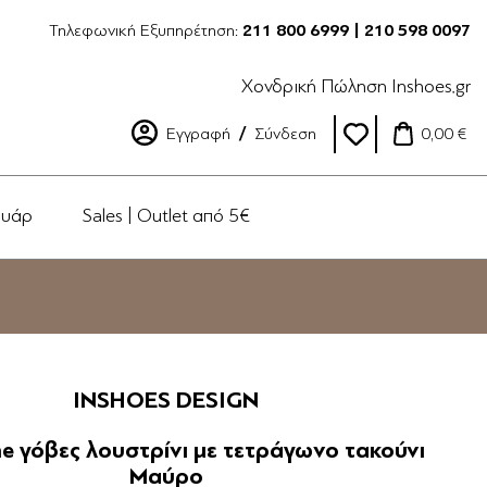
Τηλεφωνική Εξυπηρέτηση:
211 800 6999 | 210 598 0097
Χονδρική Πώληση Inshoes.gr
Εγγραφή
Σύνδεση
0,00 €
ουάρ
Sales | Outlet από 5€
INSHOES DESIGN
e γόβες λουστρίνι με τετράγωνο τακούνι
Μαύρο