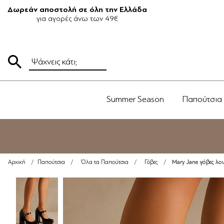
Δωρεάν αποστολή σε όλη την Ελλάδα
για αγορές άνω των 49€
Summer Season
Παπούτσια
Mary Jane γόβες λο
Αρχική
/
Παπούτσια
/
Όλα τα Παπούτσια
/
Γόβες
/