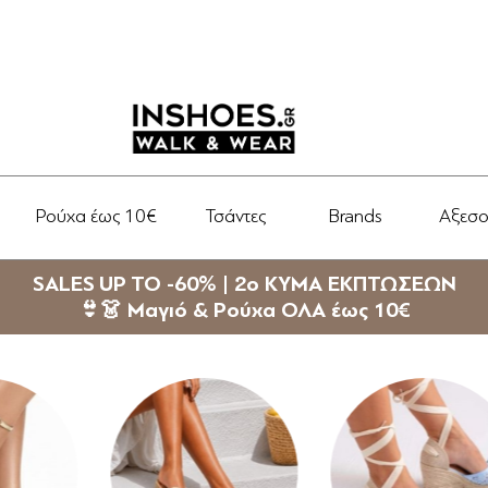
Ρούχα έως 10€
Τσάντες
Brands
Αξεσ
SALES UP TO -60% | 2ο ΚΥΜΑ ΕΚΠΤΩΣΕΩΝ
👙👗 Μαγιό & Ρούχα ΟΛΑ έως 10€