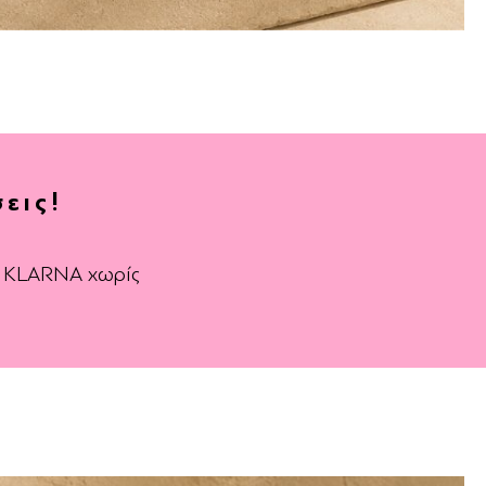
εις!
ε KLARNA χωρίς