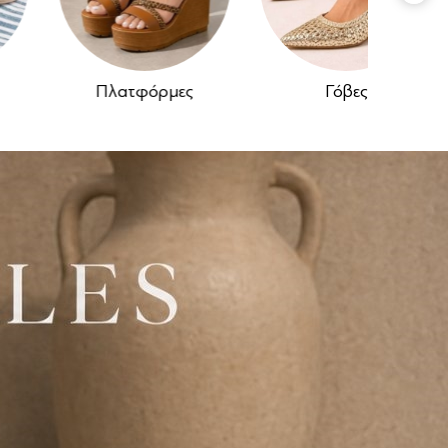
Πλατφόρμες
Γόβες