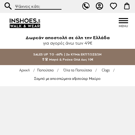
Δωρεάν αποστολή σε όλη την Ελλάδα
για αγορές άνω των 49€
SALES UP TO -60% | 2ο ΚΥΜΑ ΕΚΠΤΩΣΕΩΝ
👙👗 Μαγιό & Ρούχα ΟΛΑ έως 10€
Αρχική
/
Παπούτσια
/
Όλα τα Παπούτσια
/
Clogs
/
Σαμπό με αποσπώμενα αξεσούαρ Μαύρο