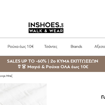
Ρούχα έως 10€
Τσάντες
Brands
Αξεσ
SALES UP TO -60% | 2ο ΚΥΜΑ ΕΚΠΤΩΣΕΩΝ
👙👗 Μαγιό & Ρούχα ΟΛΑ έως 10€
ρινγκ Μπεζ
Γ