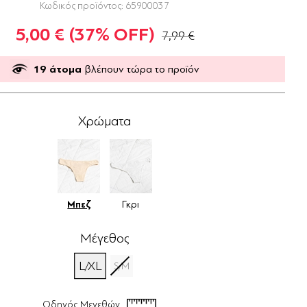
Κωδικός προϊόντος:
65900037
5,00 €
(37% OFF)
7,99 €
19
άτομα
βλέπουν τώρα το προϊόν
Χρώματα
Μπεζ
Γκρι
Μέγεθος
L/XL
S/M
Οδηγός Μεγεθών