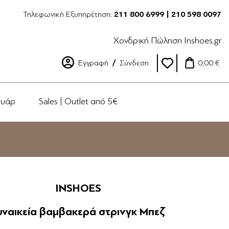
Τηλεφωνική Εξυπηρέτηση:
211 800 6999 | 210 598 0097
Χονδρική Πώληση Inshoes.gr
Εγγραφή
Σύνδεση
0,00 €
ουάρ
Sales | Outlet από 5€
INSHOES
υναικεία βαμβακερά στρινγκ Μπεζ