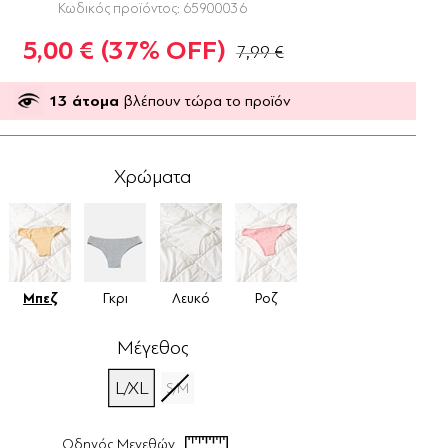
Κωδικός προϊόντος:
65900036
5,00 €
(37% OFF)
7,99 €
13
άτομα
βλέπουν τώρα το προϊόν
Χρώματα
Μπεζ
Γκρι
Λευκό
Ροζ
Μέγεθος
L/XL
S/M
Οδηγός Μεγεθών