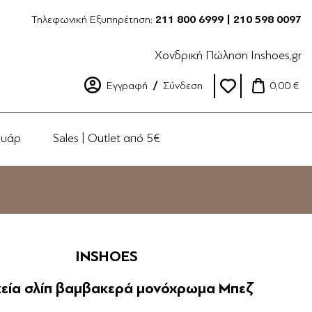
Τηλεφωνική Εξυπηρέτηση:
211 800 6999 | 210 598 0097
Χονδρική Πώληση Inshoes.gr
Εγγραφή
Σύνδεση
0,00 €
ουάρ
Sales | Outlet από 5€
INSHOES
κεία σλίπ βαμβακερά μονόχρωμα Μπεζ