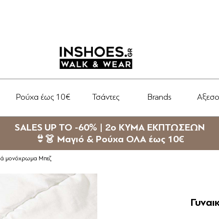
Ρούχα έως 10€
Τσάντες
Brands
Αξεσ
SALES UP TO -60% | 2ο ΚΥΜΑ ΕΚΠΤΩΣΕΩΝ
👙👗 Μαγιό & Ρούχα ΟΛΑ έως 10€
ερά μονόχρωμα Μπεζ
Γυναι