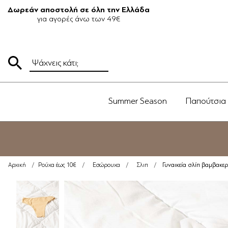
Δωρεάν αποστολή σε όλη την Ελλάδα
για αγορές άνω των 49€
Summer Season
Παπούτσια
Γυναικεία σλίπ βαμβακ
Αρχική
/
Ρούχα έως 10€
/
Εσώρουχα
/
Σλιπ
/