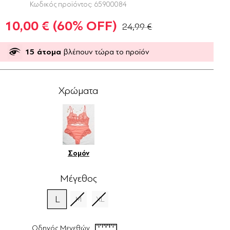
Κωδικός προϊόντος:
65900084
10,00 €
(60% OFF)
24,99 €
15
άτομα
βλέπουν τώρα το προϊόν
Χρώματα
Σομόν
Μέγεθος
L
M
XL
Οδηγός Μεγεθών