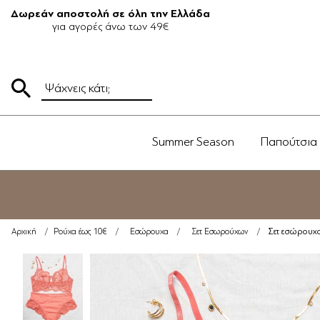
Δωρεάν αποστολή σε όλη την Ελλάδα
για αγορές άνω των 49€
Summer Season
Παπούτσια
Σετ εσώρουχα
Αρχική
/
Ρούχα έως 10€
/
Εσώρουχα
/
Σετ Εσωρούχων
/