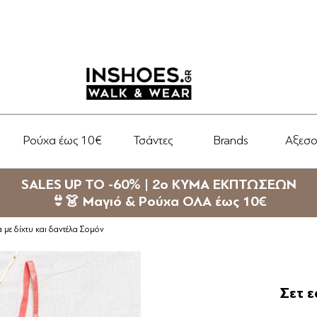
Ρούχα έως 10€
Τσάντες
Brands
Αξεσ
SALES UP TO -60% | 2ο ΚΥΜΑ ΕΚΠΤΩΣΕΩΝ
👙👗 Μαγιό & Ρούχα ΟΛΑ έως 10€
 με δίχτυ και δαντέλα Σομόν
Σετ ε