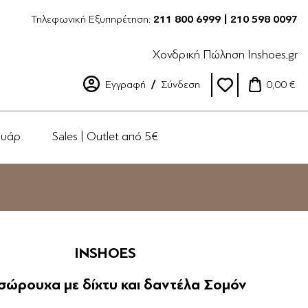
Τηλεφωνική Εξυπηρέτηση:
211 800 6999 | 210 598 0097
Χονδρική Πώληση Inshoes.gr
Εγγραφή
Σύνδεση
0,00 €
ουάρ
Sales | Outlet από 5€
INSHOES
σώρουχα με δίχτυ και δαντέλα Σομόν