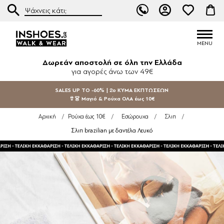
Δωρεάν αποστολή σε όλη την Ελλάδα
για αγορές άνω των 49€
SALES UP TO -60% | 2ο ΚΥΜΑ ΕΚΠΤΩΣΕΩΝ
👙👗 Μαγιό & Ρούχα ΟΛΑ έως 10€
Αρχική
/
Ρούχα έως 10€
/
Εσώρουχα
/
Σλιπ
/
Σλιπ brazilian με δαντέλα Λευκό