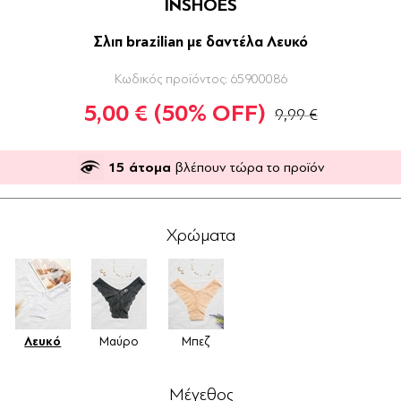
INSHOES
Σλιπ brazilian με δαντέλα Λευκό
Κωδικός προϊόντος:
65900086
5,00 €
(50% OFF)
9,99 €
15
άτομα
βλέπουν τώρα το προϊόν
Χρώματα
Λευκό
Μαύρο
Μπεζ
Μέγεθος