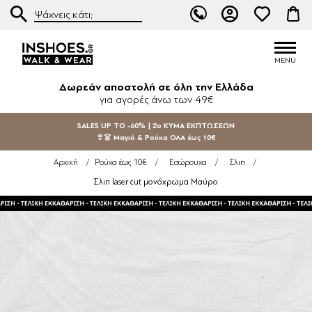
Δωρεάν αποστολή σε όλη την Ελλάδα
για αγορές άνω των 49€
SALES UP TO -60% | 2ο ΚΥΜΑ ΕΚΠΤΩΣΕΩΝ
👙👗 Μαγιό & Ρούχα ΟΛΑ έως 10€
Αρχική
/
Ρούχα έως 10€
/
Εσώρουχα
/
Σλιπ
/
Σλιπ laser cut μονόχρωμα Μαύρο