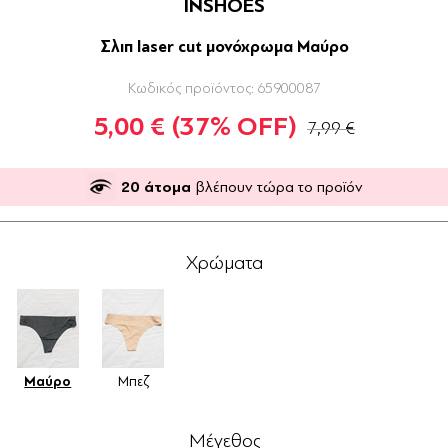
INSHOES
Σλιπ laser cut μονόχρωμα Μαύρο
Κωδικός προϊόντος:
65900087
5,00 €
(37% OFF)
7,99 €
20
άτομα
βλέπουν τώρα το προϊόν
Χρώματα
Μαύρο
Μπεζ
Μέγεθος