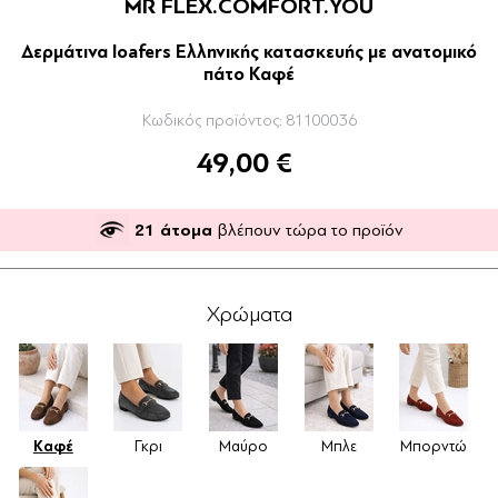
MR FLEX.COMFORT.YOU
Δερμάτινα loafers Ελληνικής κατασκευής με ανατομικό
πάτο Καφέ
Κωδικός προϊόντος:
81100036
49,00 €
21
άτομα
βλέπουν τώρα το προϊόν
Χρώματα
Καφέ
Γκρι
Μαύρο
Μπλε
Μπορντώ