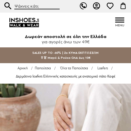
Δωρεάν αποστολή σε όλη την Ελλάδα
για αγορές άνω των 49€
SALES UP TO -60% | 2ο ΚΥΜΑ ΕΚΠΤΩΣΕΩΝ
👙👗 Μαγιό & Ρούχα ΟΛΑ έως 10€
Αρχική
/
Παπούτσια
/
Όλα τα Παπούτσια
/
Loafers
/
Δερμάτινα loafers Ελληνικής κατασκευής με ανατομικό πάτο Καφέ