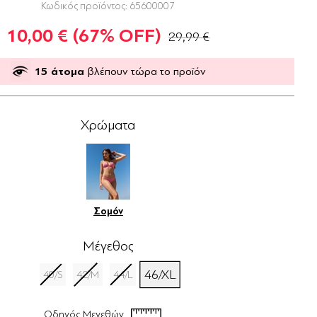
Κωδικός προϊόντος:
65600007
10,00 €
(67% OFF)
29,99 €
15
άτομα
βλέπουν τώρα το προϊόν
Χρώματα
Σομόν
Μέγεθος
46/XL
40/S
42/M
44/L
Οδηγός Μεγεθών