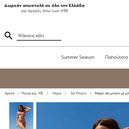
Δωρεάν αποστολή σε όλη την Ελλάδα
για αγορές άνω των 49€
Summer Season
Παπούτσια
Μαγιό σετ μπικίνι με ρ
Αρχική
/
Ρούχα έως 10€
/
Μαγιό
/
Σετ Μπικίνι
/