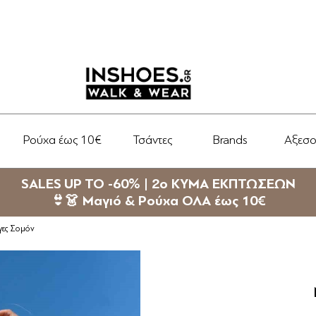
Ρούχα έως 10€
Τσάντες
Brands
Αξεσ
SALES UP TO -60% | 2ο ΚΥΜΑ ΕΚΠΤΩΣΕΩΝ
👙👗 Μαγιό & Ρούχα ΟΛΑ έως 10€
ίγες Σομόν