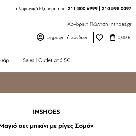
Τηλεφωνική Εξυπηρέτηση:
211 800 6999 | 210 598 0097
Χονδρική Πώληση Inshoes.gr
Εγγραφή
Σύνδεση
0,00 €
ουάρ
Sales | Outlet από 5€
INSHOES
Μαγιό σετ μπικίνι με ρίγες Σομόν