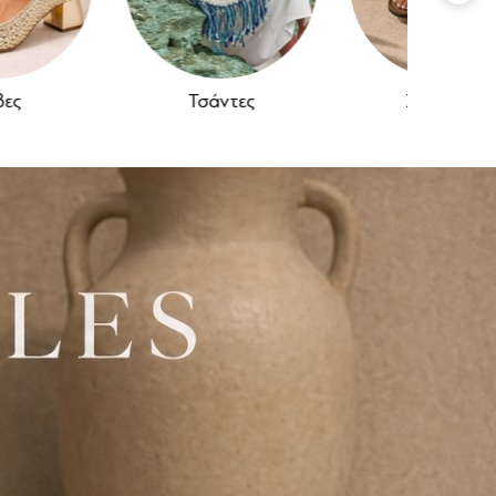
Τσάντες
Σανδάλια