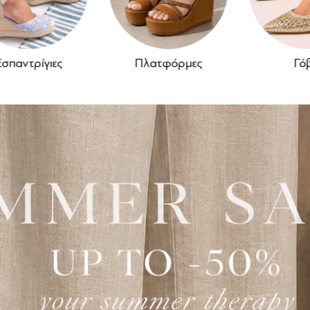
Πλατφόρμες
Γόβες