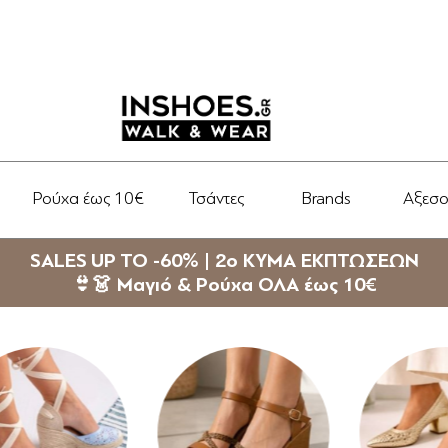
Ρούχα έως 10€
Τσάντες
Brands
Αξεσ
SALES UP TO -60% | 2ο ΚΥΜΑ ΕΚΠΤΩΣΕΩΝ
👙👗 Μαγιό & Ρούχα ΟΛΑ έως 10€