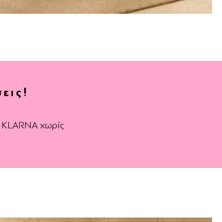
εις!
ε KLARNA χωρίς