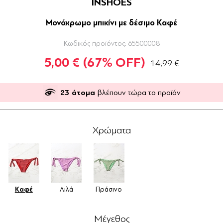
INSHOES
Μονόχρωμο μπικίνι με δέσιμο Καφέ
Κωδικός προϊόντος:
65500008
5,00 €
(67% OFF)
14,99 €
23
άτομα
βλέπουν τώρα το προϊόν
Χρώματα
Καφέ
Λιλά
Πράσινο
Μέγεθος