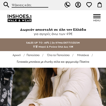
Δωρεάν αποστολή σε όλη την Ελλάδα
για αγορές άνω των 49€
SALES UP TO -60% | 2ο ΚΥΜΑ ΕΚΠΤΩΣΕΩΝ
👙👗 Μαγιό & Ρούχα ΟΛΑ έως 10€
Αρχική
/
Παπούτσια
/
Όλα τα Παπούτσια
/
Μποτάκια
/
Γυναικεία μποτάκια με chunky σόλα και φερμουάρ Πλατίνα