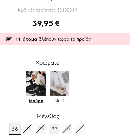
Κωδικός προϊόντος:
50100019
39,95 €
11
άτομα
βλέπουν τώρα το προϊόν
Χρώματα
Μαύρο
Μπεζ
Μέγεθος
36
37
38
39
40
41