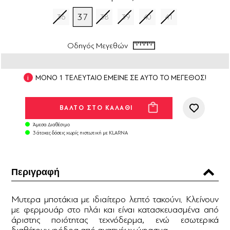
37
36
38
39
40
41
Οδηγός Μεγεθών
ΜΟΝΟ 1 ΤΕΛΕΥΤΑΙΟ ΕΜΕΙΝΕ ΣΕ ΑΥΤΟ ΤΟ ΜΕΓΕΘΟΣ!
Άμεσα Διαθέσιμο
3 άτοκες δόσεις χωρίς πιστωτική με KLARNA
Περιγραφή
Μυτερα μποτάκια με ιδιαίτερο λεπτό τακούνι. Κλείνουν
με φερμουάρ στο πλάι και είναι κατασκευασμένα από
άριστης ποιότητας τεχνόδερμα, ενώ εσωτερικά
διαθέτουν φόδρα από αναπνέων ύφασμα.