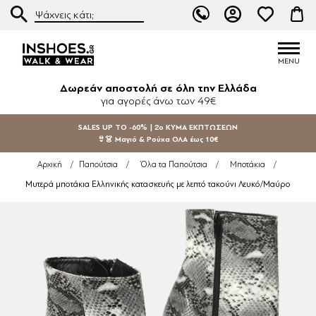
Δωρεάν αποστολή σε όλη την Ελλάδα
για αγορές άνω των 49€
SALES UP TO -60% | 2ο ΚΥΜΑ ΕΚΠΤΩΣΕΩΝ
👙👗 Μαγιό & Ρούχα ΟΛΑ έως 10€
Αρχική
/
Παπούτσια
/
Όλα τα Παπούτσια
/
Μποτάκια
/
Μυτερά μποτάκια Ελληνικής κατασκευής με λεπτό τακούνι Λευκό/Μαύρο