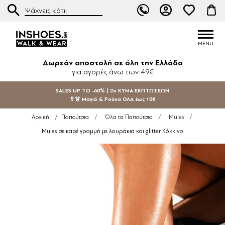
Δωρεάν αποστολή σε όλη την Ελλάδα
για αγορές άνω των 49€
SALES UP TO -60% | 2ο ΚΥΜΑ ΕΚΠΤΩΣΕΩΝ
👙👗 Μαγιό & Ρούχα ΟΛΑ έως 10€
Αρχική
/
Παπούτσια
/
Όλα τα Παπούτσια
/
Mules
/
Mules σε καρέ γραμμή με λουράκια και glitter Κόκκινο