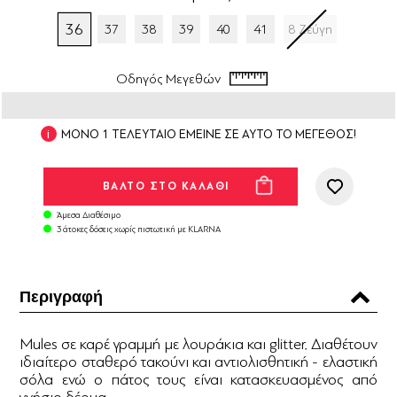
36
37
38
39
40
41
8 Ζεύγη
Οδηγός Μεγεθών
ΜΟΝΟ 1 ΤΕΛΕΥΤΑΙΟ ΕΜΕΙΝΕ ΣΕ ΑΥΤΟ ΤΟ ΜΕΓΕΘΟΣ!
Άμεσα Διαθέσιμο
3 άτοκες δόσεις χωρίς πιστωτική με KLARNA
Περιγραφή
Mules σε καρέ γραμμή με λουράκια και glitter. Διαθέτουν
ιδιαίτερο σταθερό τακούνι και αντιολισθητική - ελαστική
σόλα ενώ ο πάτος τους είναι κατασκευασμένος από
γνήσιο δέρμα.