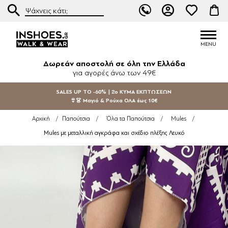
Δωρεάν αποστολή σε όλη την Ελλάδα
για αγορές άνω των 49€
SALES UP TO -60% | 2ο ΚΥΜΑ ΕΚΠΤΩΣΕΩΝ
👙👗 Μαγιό & Ρούχα ΟΛΑ έως 10€
Αρχική
/
Παπούτσια
/
Όλα τα Παπούτσια
/
Mules
/
Mules με μεταλλική αγκράφα και σχέδιο πλέξης Λευκό