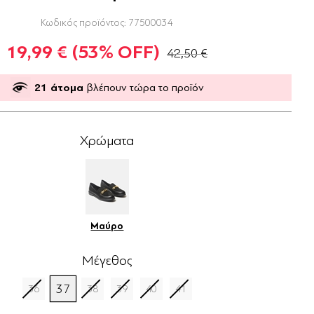
Κωδικός προϊόντος:
77500034
19,99 €
(53% OFF)
42,50 €
21
άτομα
βλέπουν τώρα το προϊόν
Χρώματα
Μαύρο
Μέγεθος
37
36
38
39
40
41