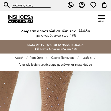
Δωρεάν αποστολή σε όλη την Ελλάδα
για αγορές άνω των 49€
SALES UP TO -60% | 2ο ΚΥΜΑ ΕΚΠΤΩΣΕΩΝ
👙👗 Μαγιό & Ρούχα ΟΛΑ έως 10€
Αρχική
/
Παπούτσια
/
Όλα τα Παπούτσια
/
Loafers
/
Γυναικεία loafers μονόχρωμα με φιόγκο και strass Μαύρο