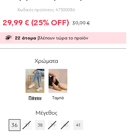
Κωδικός προϊόντος:
47500086
29,99 €
(25% OFF)
39,99 €
22
άτομα
βλέπουν τώρα το προϊόν
Χρώματα
Πάγου
Ταμπά
Μέγεθος
36
37
38
39
40
41