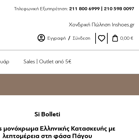
Τηλεφωνική Εξυπηρέτηση:
211 800 6999 | 210 598 0097
Χονδρική Πώληση Inshoes.gr
Εγγραφή
Σύνδεση
0,00 €
ουάρ
Sales | Outlet από 5€
Si Bolleti
s μονόχρωμα Ελληνικής Κατασκευής με
λεπτομέρεια στη φάσα Πάγου