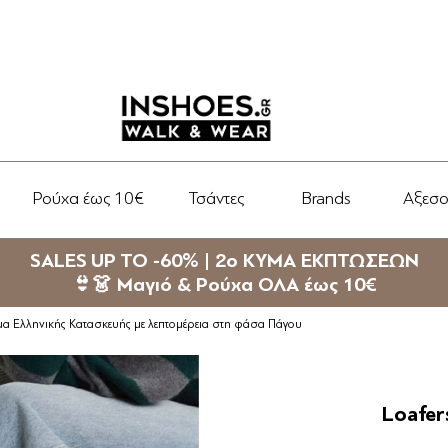
Ρούχα έως 10€
Τσάντες
Brands
Αξεσ
SALES UP TO -60% | 2ο ΚΥΜΑ ΕΚΠΤΩΣΕΩΝ
👙👗 Μαγιό & Ρούχα ΟΛΑ έως 10€
α Ελληνικής Κατασκευής με λεπτομέρεια στη φάσα Πάγου
Loafer