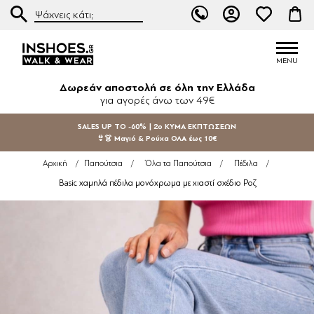
Δωρεάν αποστολή σε όλη την Ελλάδα
για αγορές άνω των 49€
SALES UP TO -60% | 2ο ΚΥΜΑ ΕΚΠΤΩΣΕΩΝ
👙👗 Μαγιό & Ρούχα ΟΛΑ έως 10€
Αρχική
/
Παπούτσια
/
Όλα τα Παπούτσια
/
Πέδιλα
/
Basic χαμηλά πέδιλα μονόχρωμα με χιαστί σχέδιο Ροζ