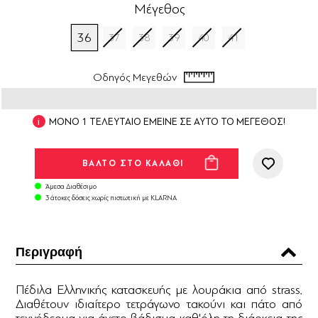
Μέγεθος
36
37
38
39
40
41
Οδηγός Μεγεθών
ΜΟΝΟ 1 ΤΕΛΕΥΤΑΙΟ ΕΜΕΙΝΕ ΣΕ ΑΥΤΟ ΤΟ ΜΕΓΕΘΟΣ!
Άμεσα Διαθέσιμο
3 άτοκες δόσεις χωρίς πιστωτική με KLARNA
Περιγραφή
Πέδιλα Ελληνικής κατασκευής με λουράκια από strass.
Διαθέτουν ιδιαίτερο τετράγωνο τακούνι και πάτο από
τεχνόδερμα για άνετο βάδισμα καθ'όλη τη διάρκεια της