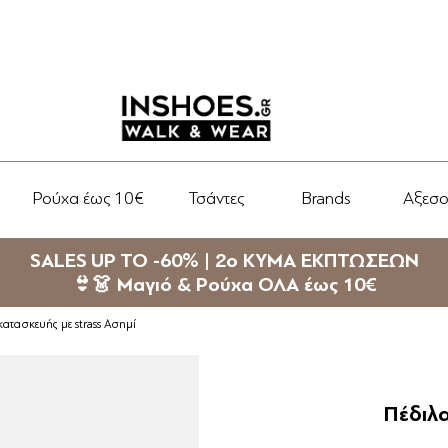
Ρούχα έως 10€
Τσάντες
Brands
Αξεσ
SALES UP TO -60% | 2ο ΚΥΜΑ ΕΚΠΤΩΣΕΩΝ
👙👗 Μαγιό & Ρούχα ΟΛΑ έως 10€
κατασκευής με strass Ασημί
Πέδιλα