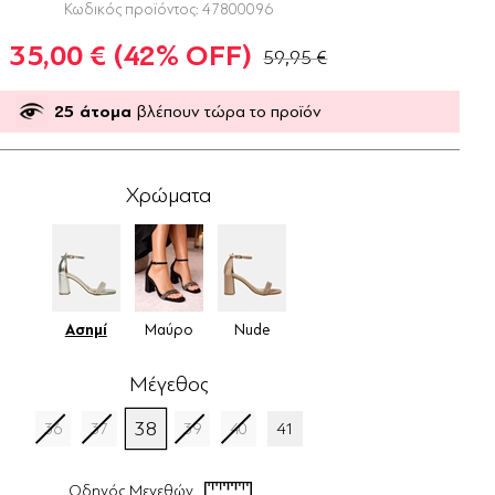
Κωδικός προϊόντος:
47800096
35,00 €
(42% OFF)
59,95 €
25
άτομα
βλέπουν τώρα το προϊόν
Χρώματα
Ασημί
Μαύρο
Nude
Μέγεθος
38
36
37
39
40
41
Οδηγός Μεγεθών