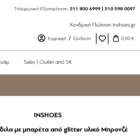
Τηλεφωνική Εξυπηρέτηση:
211 800 6999 | 210 598 0097
Χονδρική Πώληση Inshoes.gr
Εγγραφή
Σύνδεση
0,00 €
ουάρ
Sales | Outlet από 5€
INSHOES
ιλα με μπαρέτα από glitter υλικό Μπρονζέ