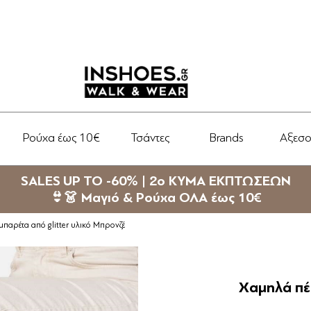
Ρούχα έως 10€
Τσάντες
Brands
Αξεσ
SALES UP TO -60% | 2ο ΚΥΜΑ ΕΚΠΤΩΣΕΩΝ
👙👗 Μαγιό & Ρούχα ΟΛΑ έως 10€
μπαρέτα από glitter υλικό Μπρονζέ
Χαμηλά πέδ