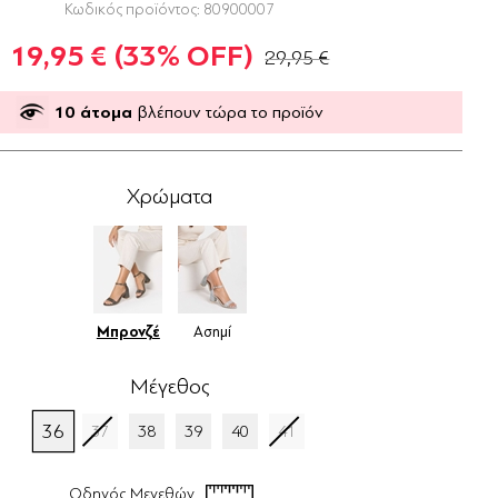
Κωδικός προϊόντος:
80900007
19,95 €
(33% OFF)
29,95 €
10
άτομα
βλέπουν τώρα το προϊόν
Χρώματα
Μπρονζέ
Ασημί
Μέγεθος
36
37
38
39
40
41
Οδηγός Μεγεθών