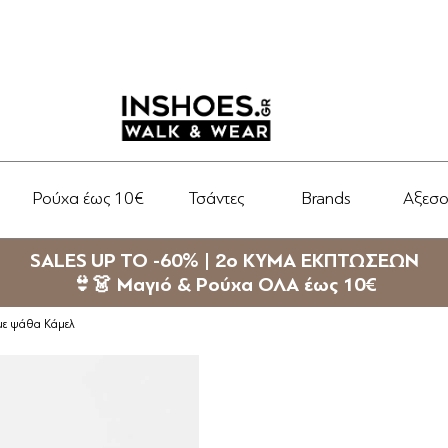
Ρούχα έως 10€
Τσάντες
Brands
Αξεσ
SALES UP TO -60% | 2ο ΚΥΜΑ ΕΚΠΤΩΣΕΩΝ
👙👗 Μαγιό & Ρούχα ΟΛΑ έως 10€
 με ψάθα Κάμελ