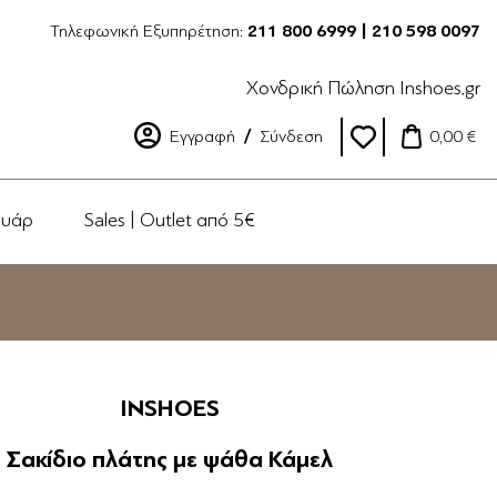
Τηλεφωνική Εξυπηρέτηση:
211 800 6999 | 210 598 0097
Χονδρική Πώληση Inshoes.gr
Εγγραφή
Σύνδεση
0,00 €
ουάρ
Sales | Outlet από 5€
INSHOES
Σακίδιο πλάτης με ψάθα Κάμελ