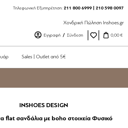
Τηλεφωνική Εξυπηρέτηση:
211 800 6999 | 210 598 0097
Χονδρική Πώληση Inshoes.gr
Εγγραφή
Σύνδεση
0,00 €
ουάρ
Sales | Outlet από 5€
INSHOES DESIGN
α flat σανδάλια με boho στοιχεία Φυσικό