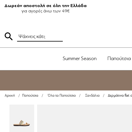
Δωρεάν αποστολή σε όλη την Ελλάδα
για αγορές άνω των 49€
Summer Season
Παπούτσια
Δερμάτινα flat
Αρχική
/
Παπούτσια
/
Όλα τα Παπούτσια
/
Σανδάλια
/