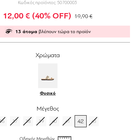
Κωδικός προϊόντος:
50700003
12,00 €
(40% OFF)
19,90 €
13
άτομα
βλέπουν τώρα το προϊόν
Χρώματα
Φυσικό
Μέγεθος
42
36
37
38
39
40
41
43
Οδηγός Μεγεθών