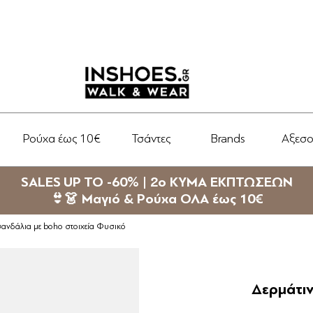
Ρούχα έως 10€
Τσάντες
Brands
Αξεσ
SALES UP TO -60% | 2ο ΚΥΜΑ ΕΚΠΤΩΣΕΩΝ
👙👗 Μαγιό & Ρούχα ΟΛΑ έως 10€
 σανδάλια με boho στοιχεία Φυσικό
Δερμάτιν