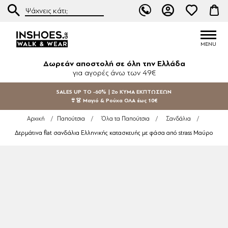
Δωρεάν αποστολή σε όλη την Ελλάδα
για αγορές άνω των 49€
SALES UP TO -60% | 2ο ΚΥΜΑ ΕΚΠΤΩΣΕΩΝ
👙👗 Μαγιό & Ρούχα ΟΛΑ έως 10€
Αρχική
/
Παπούτσια
/
Όλα τα Παπούτσια
/
Σανδάλια
/
Δερμάτινα flat σανδάλια Ελληνικής κατασκευής με φάσα από strass Μαύρο