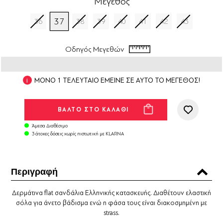
Μέγεθος
37
36
38
39
40
41
42
43
Οδηγός Μεγεθών
ΜΟΝΟ 1 ΤΕΛΕΥΤΑΙΟ ΕΜΕΙΝΕ ΣΕ ΑΥΤΟ ΤΟ ΜΕΓΕΘΟΣ!
Άμεσα Διαθέσιμο
3 άτοκες δόσεις χωρίς πιστωτική με KLARNA
Περιγραφή
Δερμάτινα flat σανδάλια Ελληνικής κατασκευής. Διαθέτουν ελαστική
σόλα για άνετο βάδισμα ενώ η φάσα τους είναι διακοσμημένη με
strass.