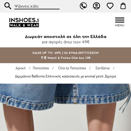
Δωρεάν αποστολή σε όλη την Ελλάδα
για αγορές άνω των 49€
SALES UP TO -60% | 2ο ΚΥΜΑ ΕΚΠΤΩΣΕΩΝ
👙👗 Μαγιό & Ρούχα ΟΛΑ έως 10€
Αρχική
/
Παπούτσια
/
Όλα τα Παπούτσια
/
Σανδάλια
/
Δερμάτινα flatforms Ελληνικής κατασκευής με animal print Ζέμπρα