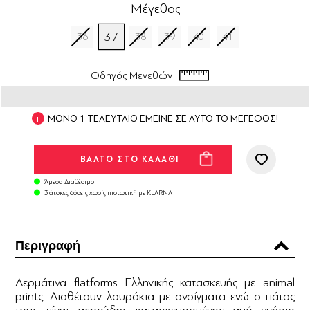
Μέγεθος
37
36
38
39
40
41
Οδηγός Μεγεθών
ΜΟΝΟ 1 ΤΕΛΕΥΤΑΙΟ ΕΜΕΙΝΕ ΣΕ ΑΥΤΟ ΤΟ ΜΕΓΕΘΟΣ!
Άμεσα Διαθέσιμο
3 άτοκες δόσεις χωρίς πιστωτική με KLARNA
Περιγραφή
Δερμάτινα flatforms Ελληνικής κατασκευής με animal
printς. Διαθέτουν λουράκια με ανοίγματα ενώ ο πάτος
τους είναι αφρώδης κατασκευασμένος από γνήσιο