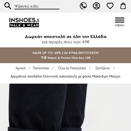
Δωρεάν αποστολή σε όλη την Ελλάδα
για αγορές άνω των 49€
SALES UP TO -60% | 2ο ΚΥΜΑ ΕΚΠΤΩΣΕΩΝ
👙👗 Μαγιό & Ρούχα ΟΛΑ έως 10€
Αρχική
/
Παπούτσια
/
Όλα τα Παπούτσια
/
Σανδάλια
/
Δερμάτινα σανδάλια Ελληνικής κατασκευής με φάσα Μαίανδρο Μαύρο