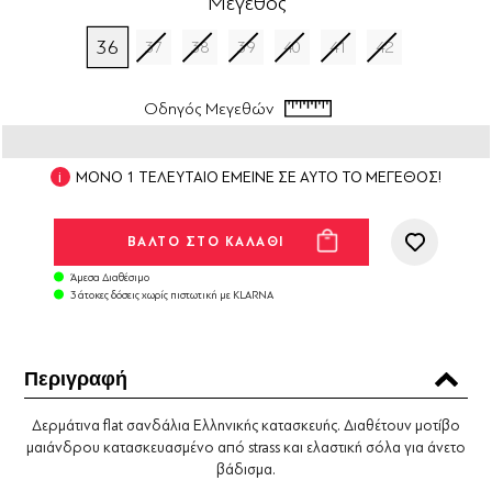
Μέγεθος
36
37
38
39
40
41
42
Οδηγός Μεγεθών
ΜΟΝΟ 1 ΤΕΛΕΥΤΑΙΟ ΕΜΕΙΝΕ ΣΕ ΑΥΤΟ ΤΟ ΜΕΓΕΘΟΣ!
Άμεσα Διαθέσιμο
3 άτοκες δόσεις χωρίς πιστωτική με KLARNA
Περιγραφή
Δερμάτινα flat σανδάλια Ελληνικής κατασκευής. Διαθέτουν μοτίβο
μαιάνδρου κατασκευασμένο από strass και ελαστική σόλα για άνετο
βάδισμα.