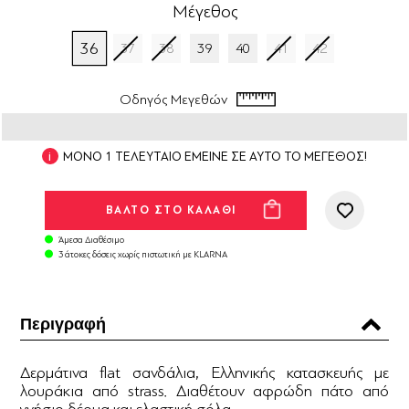
Μέγεθος
36
37
38
39
40
41
42
Οδηγός Μεγεθών
ΜΟΝΟ 1 ΤΕΛΕΥΤΑΙΟ ΕΜΕΙΝΕ ΣΕ ΑΥΤΟ ΤΟ ΜΕΓΕΘΟΣ!
Άμεσα Διαθέσιμο
3 άτοκες δόσεις χωρίς πιστωτική με KLARNA
Περιγραφή
Δερμάτινα flat σανδάλια, Ελληνικής κατασκευής με
λουράκια από strass. Διαθέτουν αφρώδη πάτο από
γνήσιο δέρμα και ελαστική σόλα.