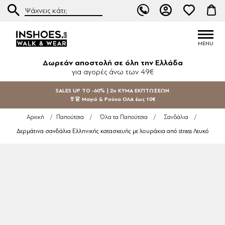
Δωρεάν αποστολή σε όλη την Ελλάδα
για αγορές άνω των 49€
SALES UP TO -60% | 2ο ΚΥΜΑ ΕΚΠΤΩΣΕΩΝ
👙👗 Μαγιό & Ρούχα ΟΛΑ έως 10€
Αρχική
/
Παπούτσια
/
Όλα τα Παπούτσια
/
Σανδάλια
/
Δερμάτινα σανδάλια Ελληνικής κατασκευής με λουράκια από strass Λευκό