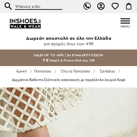
Δωρεάν αποστολή σε όλη την Ελλάδα
για αγορές άνω των 49€
SALES UP TO -60% | 2ο ΚΥΜΑ ΕΚΠΤΩΣΕΩΝ
👙👗 Μαγιό & Ρούχα ΟΛΑ έως 10€
Αρχική
/
Παπούτσια
/
Όλα τα Παπούτσια
/
Σανδάλια
/
Δερμάτινα flatforms Ελληνικής κατασκευής με παράλληλα λουριά Καφέ