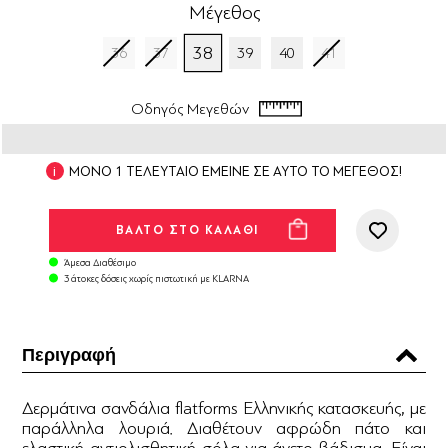
Μέγεθος
38
36
37
39
40
41
Οδηγός Μεγεθών
ΜΟΝΟ 1 ΤΕΛΕΥΤΑΙΟ ΕΜΕΙΝΕ ΣΕ ΑΥΤΟ ΤΟ ΜΕΓΕΘΟΣ!
Άμεσα Διαθέσιμο
3 άτοκες δόσεις χωρίς πιστωτική με KLARNA
Περιγραφή
Δερμάτινα σανδάλια flatforms Ελληνικής κατασκευής, με
παράλληλα λουριά. Διαθέτουν αφρώδη πάτο και
ελαστική αντιολισθητική σόλα για άνετο βάδισμα. Είναι