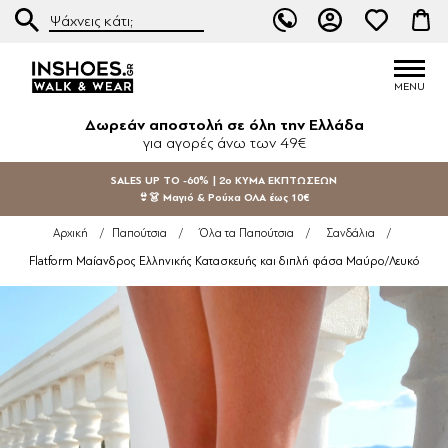
Δωρεάν αποστολή σε όλη την Ελλάδα
για αγορές άνω των 49€
SALES UP TO -60% | 2ο ΚΥΜΑ ΕΚΠΤΩΣΕΩΝ
👙👗 Μαγιό & Ρούχα ΟΛΑ έως 10€
Αρχική
/
Παπούτσια
/
Όλα τα Παπούτσια
/
Σανδάλια
/
Flatform Μαίανδρος Ελληνικής Κατασκευής και διπλή φάσα Μαύρο/Λευκό