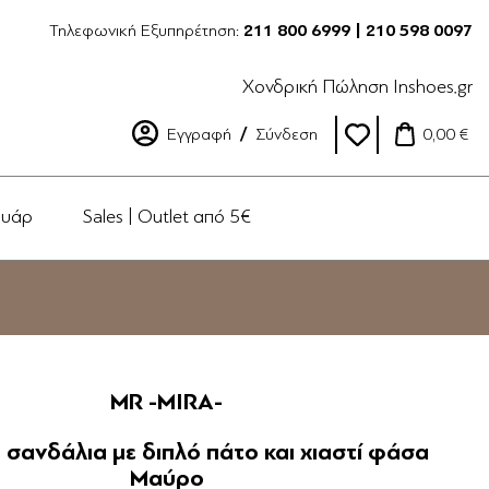
Τηλεφωνική Εξυπηρέτηση:
211 800 6999 | 210 598 0097
Χονδρική Πώληση Inshoes.gr
Εγγραφή
Σύνδεση
0,00 €
ουάρ
Sales | Outlet από 5€
MR -MIRA-
α σανδάλια με διπλό πάτο και χιαστί φάσα
Μαύρο