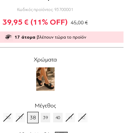
Κωδικός προϊόντος:
93700001
39,95 €
(11% OFF)
45,00 €
17
άτομα
βλέπουν τώρα το προϊόν
Χρώματα
Μέγεθος
38
36
37
39
40
41
42