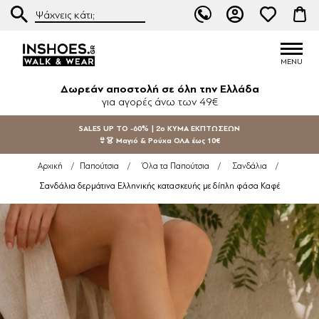
Δωρεάν αποστολή σε όλη την Ελλάδα
για αγορές άνω των 49€
SALES UP TO -60% | 2ο ΚΥΜΑ ΕΚΠΤΩΣΕΩΝ
👙👗 Μαγιό & Ρούχα ΟΛΑ έως 10€
Αρχική
/
Παπούτσια
/
Όλα τα Παπούτσια
/
Σανδάλια
/
Σανδάλια δερμάτινα Ελληνικής κατασκευής με δίπλη φάσα Καφέ