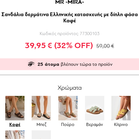
MR -MIRA-
Σανδάλια δερμάτινα Ελληνικής κατασκευής με δίπλη φάσα
Καφέ
Κωδικός προϊόντος:
77300103
39,95 €
(32% OFF)
59,00 €
25
άτομα
βλέπουν τώρα το προϊόν
Χρώματα
Καφέ
Μπεζ
Πούρο
Βεραμάν
Κίτρινο