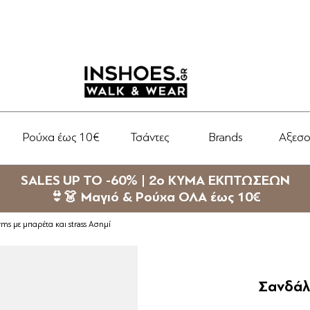
Ρούχα έως 10€
Τσάντες
Brands
Αξεσ
SALES UP TO -60% | 2ο ΚΥΜΑ ΕΚΠΤΩΣΕΩΝ
👙👗 Μαγιό & Ρούχα ΟΛΑ έως 10€
rms με μπαρέτα και strass Ασημί
Σανδάλι