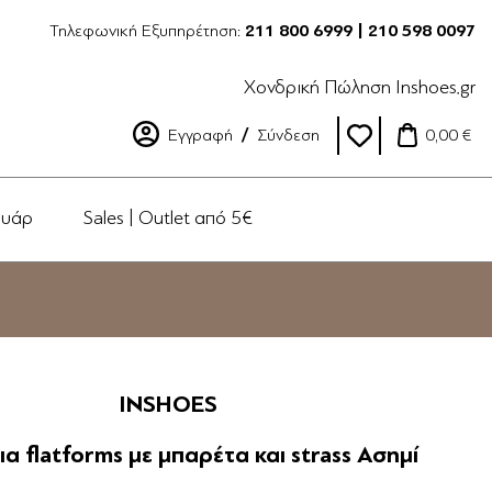
Τηλεφωνική Εξυπηρέτηση:
211 800 6999 | 210 598 0097
Χονδρική Πώληση Inshoes.gr
Εγγραφή
Σύνδεση
0,00 €
ουάρ
Sales | Outlet από 5€
INSHOES
α flatforms με μπαρέτα και strass Ασημί