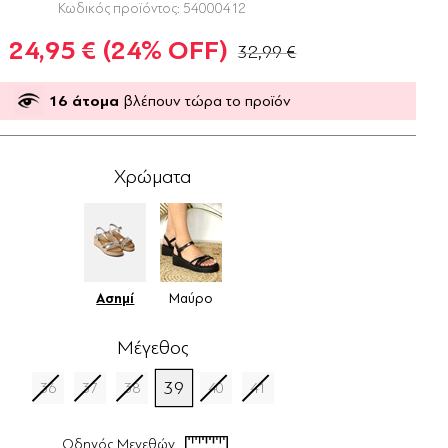
Κωδικός προϊόντος:
54000412
24,95 €
(24% OFF)
32,99 €
16
άτομα
βλέπουν τώρα το προϊόν
Χρώματα
Ασημί
Μαύρο
Μέγεθος
39
36
37
38
40
41
Οδηγός Μεγεθών