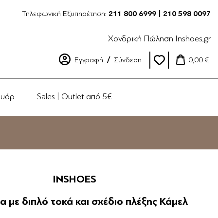
Τηλεφωνική Εξυπηρέτηση:
211 800 6999 | 210 598 0097
Χονδρική Πώληση Inshoes.gr
Εγγραφή
Σύνδεση
0,00 €
ουάρ
Sales | Outlet από 5€
INSHOES
α με διπλό τοκά και σχέδιο πλέξης Κάμελ