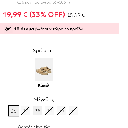
Κωδικός προϊόντος:
63900519
19,99 €
(33% OFF)
29,99 €
18
άτομα
βλέπουν τώρα το προϊόν
Χρώματα
Κάμελ
Μέγεθος
36
37
38
39
40
41
Οδηγός Μεγεθών