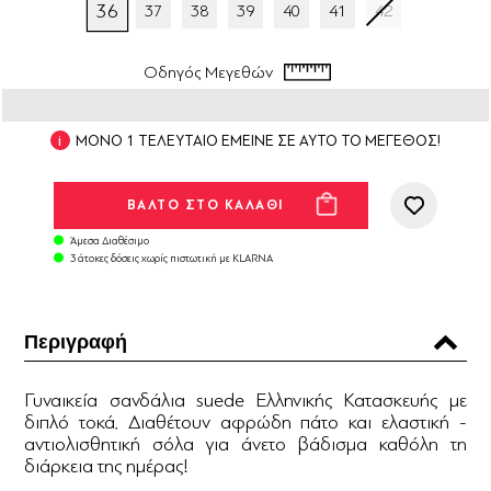
36
37
38
39
40
41
42
Οδηγός Μεγεθών
ΜΟΝΟ 1 ΤΕΛΕΥΤΑΙΟ ΕΜΕΙΝΕ ΣΕ ΑΥΤΟ ΤΟ ΜΕΓΕΘΟΣ!
Άμεσα Διαθέσιμο
3 άτοκες δόσεις χωρίς πιστωτική με KLARNA
Περιγραφή
Γυναικεία σανδάλια suede Ελληνικής Κατασκευής με
διπλό τοκά. Διαθέτουν αφρώδη πάτο και ελαστική -
αντιολισθητική σόλα για άνετο βάδισμα καθόλη τη
διάρκεια της ημέρας!