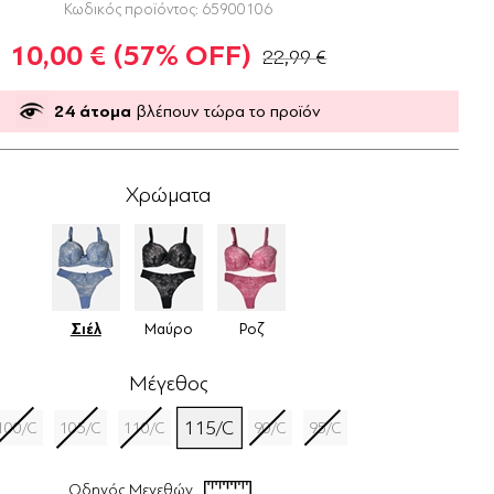
Κωδικός προϊόντος:
65900106
10,00 €
(57% OFF)
22,99 €
24
άτομα
βλέπουν τώρα το προϊόν
Χρώματα
Σιέλ
Μαύρο
Ροζ
Μέγεθος
115/C
100/C
105/C
110/C
90/C
95/C
Οδηγός Μεγεθών