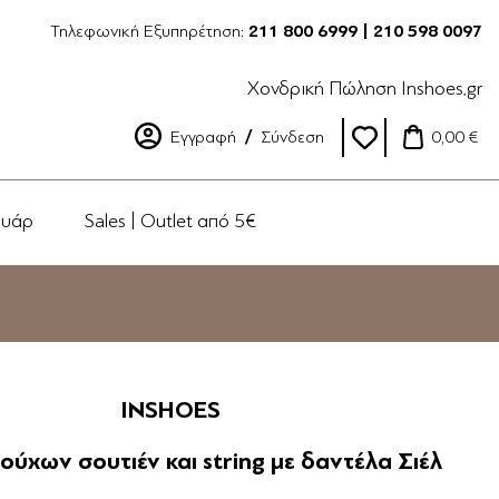
Τηλεφωνική Εξυπηρέτηση:
211 800 6999 | 210 598 0097
Χονδρική Πώληση Inshoes.gr
Εγγραφή
Σύνδεση
0,00 €
ουάρ
Sales | Outlet από 5€
INSHOES
ούχων σουτιέν και string με δαντέλα Σιέλ