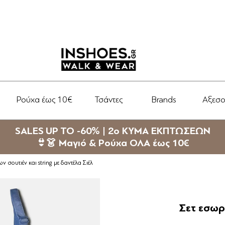
Ρούχα έως 10€
Τσάντες
Brands
Αξεσ
SALES UP TO -60% | 2ο ΚΥΜΑ ΕΚΠΤΩΣΕΩΝ
👙👗 Μαγιό & Ρούχα ΟΛΑ έως 10€
 σουτιέν και string με δαντέλα Σιέλ
Σετ εσωρ