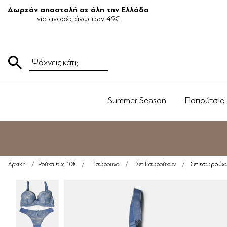
Δωρεάν αποστολή σε όλη την Ελλάδα
για αγορές άνω των 49€
Summer Season
Παπούτσια
Σετ εσωρούχων
Αρχική
/
Ρούχα έως 10€
/
Εσώρουχα
/
Σετ Εσωρούχων
/